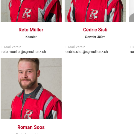
Reto Müller
Cédric Sisti
Kassier
Gewehr 300m
E-Mail Verein
E-Mail Verein
E-
reto.mueller@sgmuttenz.ch
cedric.sisti@sgmuttenz.ch
ru
Roman Soos