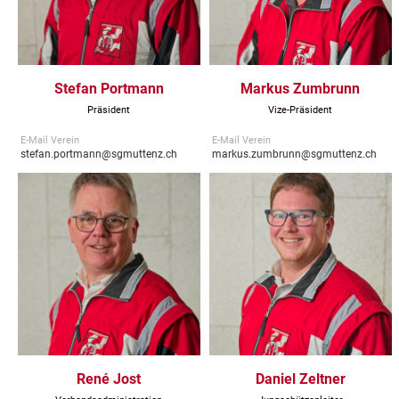
Stefan Portmann
Markus Zumbrunn
Präsident
Vize-Präsident
E-Mail Verein
E-Mail Verein
stefan.portmann@sgmuttenz.ch
markus.zumbrunn@sgmuttenz.ch
René Jost
Daniel Zeltner