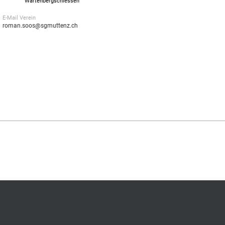
Wartenbergschiessen
E-Mail Verein
roman.soos@sgmuttenz.ch