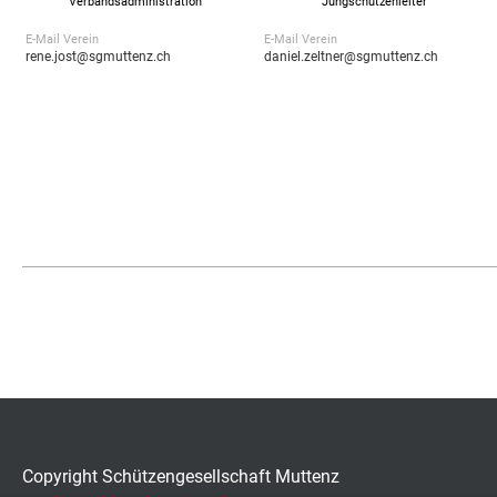
Verbandsadministration
Jungschützenleiter
E-Mail Verein
E-Mail Verein
rene.jost@sgmuttenz.ch
daniel.zeltner@sgmuttenz.ch
Copyright Schützengesellschaft Muttenz