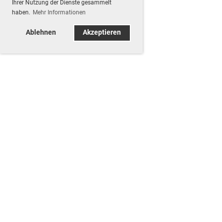
Ihrer Nutzung der Dienste gesammelt
haben.
Mehr Informationen
Ablehnen
Akzeptieren
Samstag 08.08.2026
Obligatorische Übung 300m
09:00 - 12:00
Typ
OP 300m Termine
Ort
Lachmatt